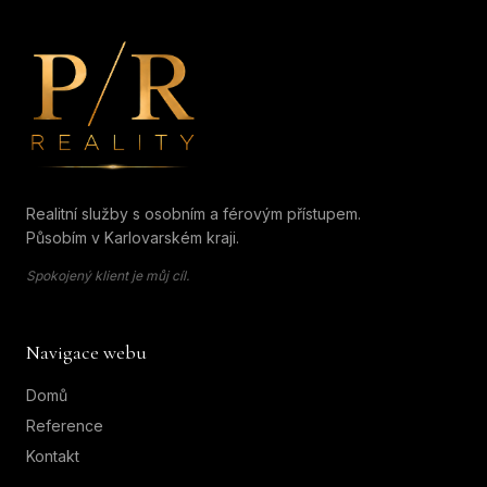
Petr Rohan | P/R Reality
Realitní služby s osobním a férovým přístupem.
Působím v Karlovarském kraji.
Spokojený klient je můj cíl.
Navigace webu
Domů
Reference
Kontakt