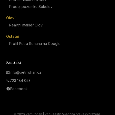
Prodej pozemku Sokolov
Oloví
Realitní makléř Oloví
Ostatní
Profil Petra Rohana na Google
Kontakt
📧
info@petrrohan.cz
📞
723 184 053
Facebook
©
2026
Petr Rohan | P/R Reality. Všechna práva vyhrazena.