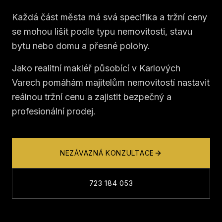
723 184 053
Každá část města má svá specifika a tržní ceny
info@petrrohan.cz
se mohou lišit podle typu nemovitosti, stavu
bytu nebo domu a přesné polohy.
Jako realitní makléř působící v Karlových
Varech pomáhám majitelům nemovitostí nastavit
reálnou tržní cenu a zajistit bezpečný a
profesionální prodej.
NEZÁVAZNÁ KONZULTACE
723 184 053